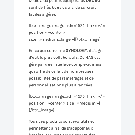
Dédié à de petites équipes, les
DROBO
sont de très bons outils, de surcroît
faciles à gérer.
[btx_image image_id= »1574″ link= »/ »
position= »center »
size= »medium_large »][/btx_image]
En ce qui concerne
SYNOLOGY
, il s’agit
d’outils plus collaboratifs. Ce NAS est
géré par une interface complexe, mais
qui offre de ce fait de nombreuses
possibilités de paramétrages et de
personnalisations plus avancées.
[btx_image image_id= »1575″ link= »/ »
position= »center » size= »medium »]
[/btx_image]
Tous ces produits sont évolutifs et
permettent ainsi de s’adapter aux