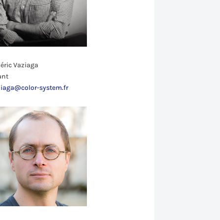
déric Vaziaga
ant
ziaga@color-system.fr