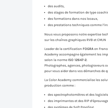
des audits,
des stages de formation de type coachi
des formations dans nos locaux,
des prestations techniques comme l’inst
Nous vous proposons notre expertise techn
sur les chaînes graphiques RVB et CMJN
Leader de la certification
FOGRA
en Franc
Academy accompagne également les imprime
selon la norme
ISO 12647-2
.
Photographes, agences, photograveurs ou 
pour vous aider dans vos démarches de qua
La Color Academy commercialise les soluti
production comme :
des spectrophotomètres et des logiciels
des imprimantes et des RIP d’épreuvage 
des systèmes de Soft Proofing.