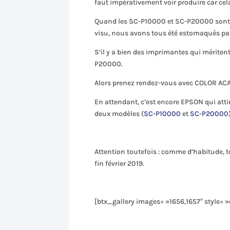
faut impérativement voir produire car cel
Quand les SC-P10000 et SC-P20000 sont so
visu, nous avons tous été estomaqués pa
S’il y a bien des imprimantes qui mériten
P20000.
Alors prenez rendez-vous avec COLOR ACA
En attendant, c’est encore EPSON qui attir
deux modèles (
SC-P10000
et
SC-P20000
Attention toutefois : comme d’habitude, 
fin février 2019.
[btx_gallery images= »1656,1657″ style=