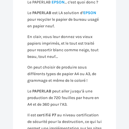
Le PAPERLAB
EPSON
… c’est quoi donc ?
Le
PAPERLAB
est LA solution d’
EPSON
pour recycler le papier de bureau usagé
en papier neuf.
En clair, vous leur donnez vos vieux
papiers imprimés, et le tout est traité
pour ressortir blanc comme neige, tout
beau, tout neuf…
On peut choisir de produire sous
différents types de papier A4 ou A3, de
grammage et même de le coloré !
Le
PAPERLAB
peut aller jusqu’à une
production de 720 feuilles par heure en
A4 et de 360 pour l’A3.
Il est
certifié P7
au niveau certification
de sécurité pour la destruction, ce qui lui
permet une implémentation sur les sites