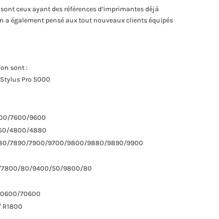
otis sont ceux ayant des références d’imprimantes déjà
on a également pensé aux tout nouveaux clients équipés
on sont :
 Stylus Pro 5000
4400/7600/9600
4450/4800/4880
/7880/7890/7900/9700/9800/9880/9890/9900
50/7800/80/9400/50/9800/80
S50600/70600
/ R1800