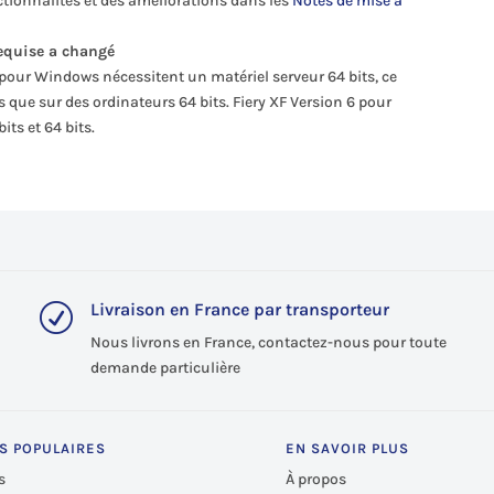
nctionnalités et des améliorations dans les
Notes de mise à
equise a changé
 pour Windows nécessitent un matériel serveur 64 bits, ce
és que sur des ordinateurs 64 bits. Fiery XF Version 6 pour
ts et 64 bits.
Livraison en France par transporteur
R
Nous livrons en France, contactez-nous pour toute
demande particulière
S POPULAIRES
EN SAVOIR PLUS
s
À propos