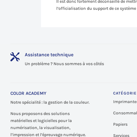
Il est donc fortement déconseillé de mettr
l’officialisation du support de ce système 
Assistance technique

Un problème ? Nous sommes à vos côtés
COLOR ACADEMY
CATÉGORIE
Imprimante
Notre spécialité : la gestion de la couleur.
Consommab
Nous proposons des solutions
matérielles et logicielles pour la
Papiers
numérisation, la visualisation,
l’impression et l’épreuvage numérique.
Services