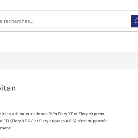
pitan
ir les utilisateurs de ses RIPs Fiery XF et Fiery eXpress.
EFI (Fiery XF 6.2 et Fiery eXpress 4.5.6) n’est supportée
oment.