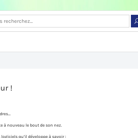
ur !
ndres…
nte à nouveau le bout de son nez.
logiciels qu’il développe à savoir :