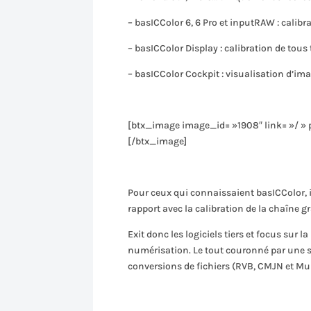
– basICColor 6, 6 Pro et inputRAW : calib
– basICColor Display : calibration de tous
– basICColor Cockpit : visualisation d’ima
[btx_image image_id= »1908″ link= »/ » 
[/btx_image]
Pour ceux qui connaissaient basICColor, 
rapport avec la calibration de la chaîne g
Exit donc les logiciels tiers et focus sur 
numérisation. Le tout couronné par une s
conversions de fichiers (RVB, CMJN et Mul