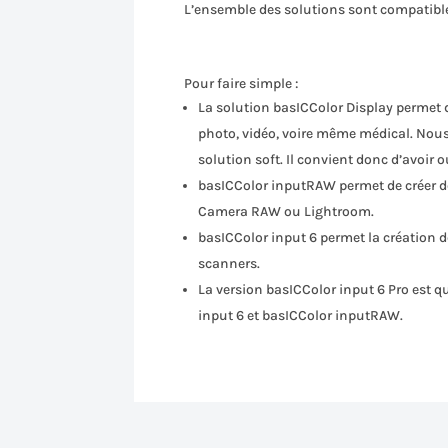
L’ensemble des solutions sont compatibl
Pour faire simple :
La solution basICColor Display permet d
photo, vidéo, voire même médical. Nous at
solution soft. Il convient donc d’avoir 
basICColor inputRAW permet de créer de
Camera RAW ou Lightroom.
basICColor input 6 permet la création d
scanners.
La version basICColor input 6 Pro est q
input 6 et basICColor inputRAW.