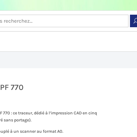
iPF 770
F 770 : ce traceur, dédié à l’impression CAD en cinq
ré sans portage).
 couplé à un scanner au format A0.