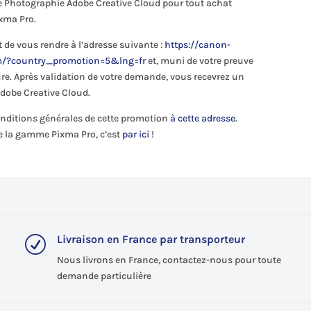
 Photographie Adobe Creative Cloud pour tout achat
xma Pro.
it de vous rendre à l’adresse suivante :
https://canon-
om/?country_promotion=5&lng=fr
et, muni de votre preuve
gure. Après validation de votre demande, vous recevrez un
Adobe Creative Cloud.
conditions générales de cette promotion
à cette adresse
.
e la gamme Pixma Pro, c’est
par ici
!
Livraison en France par transporteur
R
Nous livrons en France, contactez-nous pour toute
demande particulière