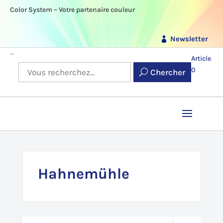
Color System – Votre partenaire couleur
Newsletter
Article
0
Chercher
Hahnemühle